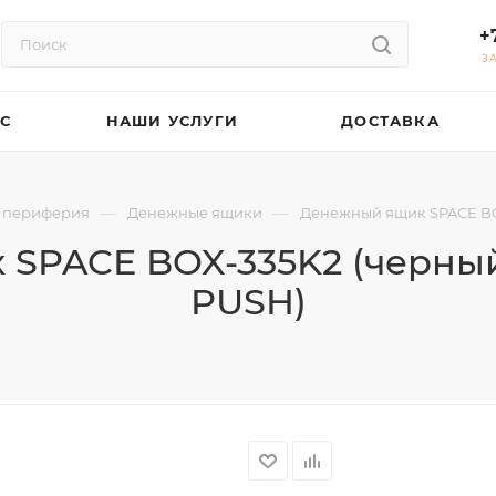
+
З
АС
НАШИ УСЛУГИ
ДОСТАВКА
—
—
 периферия
Денежные ящики
Денежный ящик SPACE BO
SPACE BOX-335K2 (черный
PUSH)