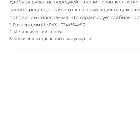
Удобная ручка на передней панели позволяет легко
ваших средств, делая этот кассовый ящик надежным 
половиной килограмма, что гарантирует стабильнос
1. Размеры, мм (Ш×Г×В) - 334х364х97
2. Металлический корпус
3. Количество отделений для купюр - 4
4. Количество ячеек для монет - 5
5. Система открытия PUSH
6. Металлические направляющие