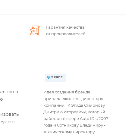
Гарантия качества
от производителей
олнен в
Идея создания бренда
принадлежит ген. директору
го
компании ГК Эгида Смирнову
Дмитрию Игоревичу, который
низовать
работает в сфере Auto ID с 2007
купюр.
года и Сотникову Владимиру -
техническому директору.