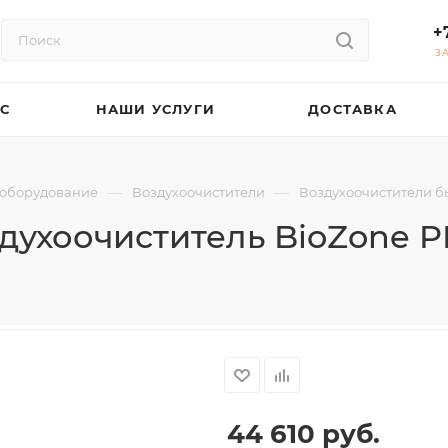
+
З
АС
НАШИ УСЛУГИ
ДОСТАВКА
—
—
оборудование
Воздухоочистители
Воздухоочистители б
духоочиститель BioZone P
44 610
руб.