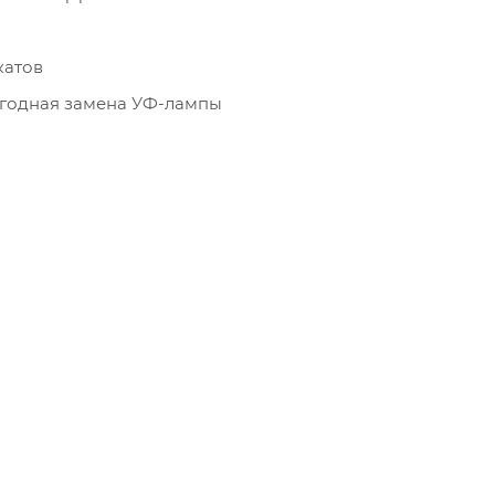
катов
жегодная замена УФ-лампы