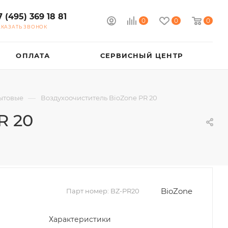
7 (495) 369 18 81
0
0
0
АКАЗАТЬ ЗВОНОК
ОПЛАТА
СЕРВИСНЫЙ ЦЕНТР
—
ытовые
Воздухоочиститель BioZone PR 20
R 20
BioZone
Парт номер:
BZ-PR20
Характеристики