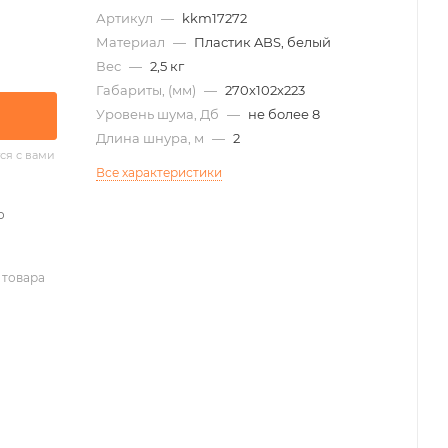
Артикул
—
kkm17272
Материал
—
Пластик ABS, белый
Вес
—
2,5 кг
Габариты, (мм)
—
270х102х223
Уровень шума, Дб
—
не более 8
Длина шнура, м
—
2
ся с вами
Все характеристики
о
 товара