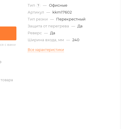
Тип
—
Офисные
?
Артикул
—
kkm17602
Тип резки
—
Перекрестный
Защита от перегрева
—
Да
Реверс
—
Да
Ширина входа, мм
—
240
ся с вами
Все характеристики
о
 товара