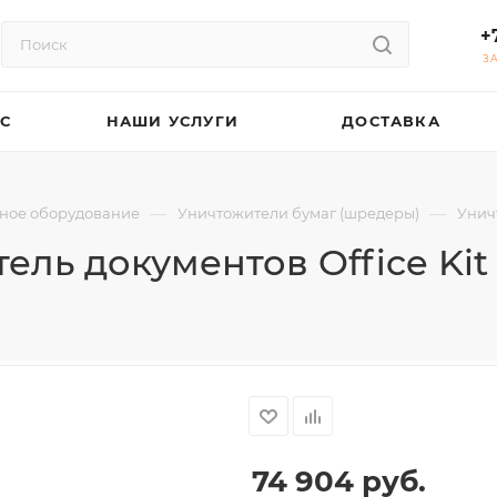
+
З
АС
НАШИ УСЛУГИ
ДОСТАВКА
—
—
ное оборудование
Уничтожители бумаг (шредеры)
Уничт
ель документов Office Kit 
74 904
руб.