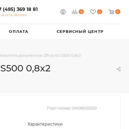
7 (495) 369 18 81
0
0
0
АКАЗАТЬ ЗВОНОК
ОПЛАТА
СЕРВИСНЫЙ ЦЕНТР
ожитель документов Office Kit S500 0,8x2
S500 0,8x2
Парт номер:
OK0802S500
Характеристики