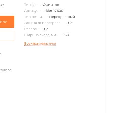
Тип
—
Офисные
?
е?
Артикул
—
kkm17600
Тип резки
—
Перекрестный
ЗИНУ
Защита от перегрева
—
Да
Реверс
—
Да
Ширина входа, мм
—
230
Все характеристики
о
 товара