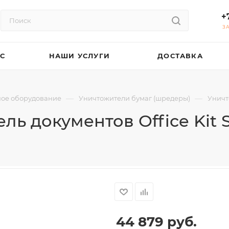
+
З
АС
НАШИ УСЛУГИ
ДОСТАВКА
—
—
ое оборудование
Уничтожители бумаг (шредеры)
Уничто
ль документов Office Kit S
44 879
руб.