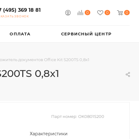
7 (495) 369 18 81
0
0
0
АКАЗАТЬ ЗВОНОК
ОПЛАТА
СЕРВИСНЫЙ ЦЕНТР
житель документов Office Kit S200TS 0,8x1
200TS 0,8x1
Парт номер:
OK0801S200
Характеристики