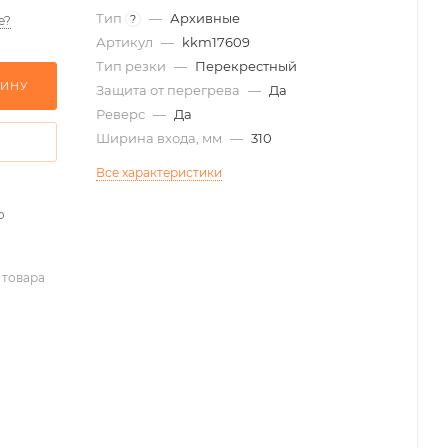
Тип
—
Архивные
?
е?
Артикул
—
kkm17609
Тип резки
—
Перекрестный
ЗИНУ
Защита от перегрева
—
Да
Реверс
—
Да
Ширина входа, мм
—
310
Все характеристики
о
 товара