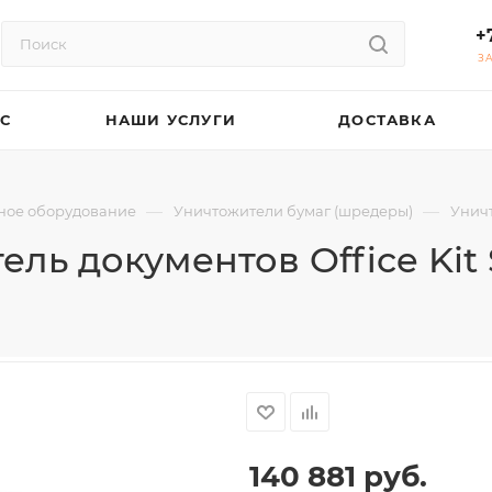
+
З
АС
НАШИ УСЛУГИ
ДОСТАВКА
—
—
ное оборудование
Уничтожители бумаг (шредеры)
Уничт
ль документов Office Kit S
140 881
руб.