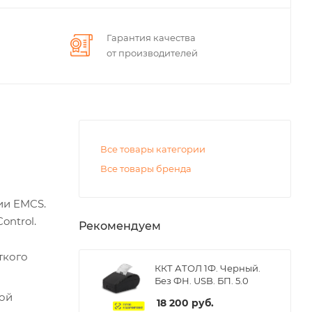
Гарантия качества
от производителей
Все товары категории
Все товары бренда
ии EMCS.
ontrol.
Рекомендуем
ткого
ККТ АТОЛ 1Ф. Черный.
Без ФН. USB. БП. 5.0
той
18 200
руб.