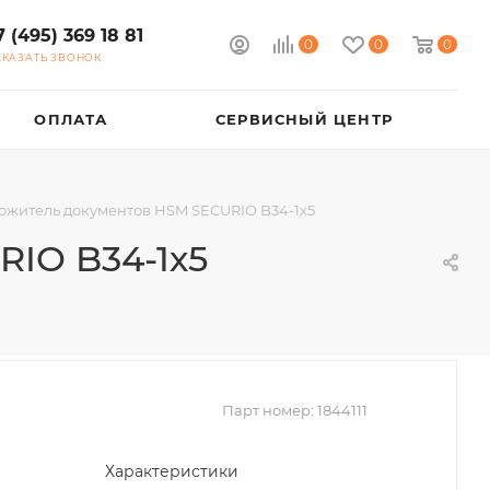
7 (495) 369 18 81
0
0
0
АКАЗАТЬ ЗВОНОК
ОПЛАТА
СЕРВИСНЫЙ ЦЕНТР
ожитель документов HSM SECURIO B34-1х5
IO B34-1х5
Парт номер:
1844111
Характеристики