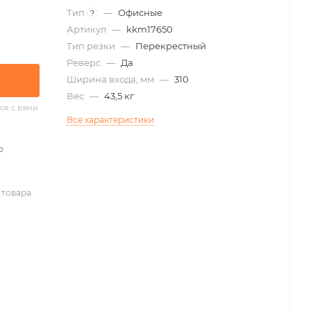
Тип
—
Офисные
?
Артикул
—
kkm17650
Тип резки
—
Перекрестный
Реверс
—
Да
Ширина входа, мм
—
310
Вес
—
43,5 кг
ся с вами
Все характеристики
о
 товара