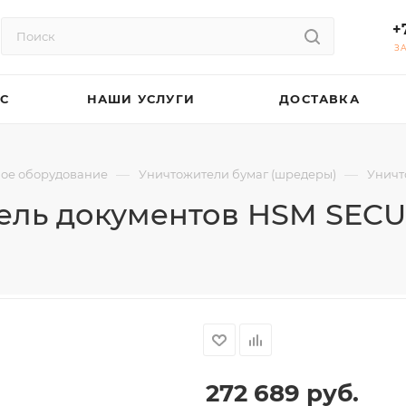
+
З
АС
НАШИ УСЛУГИ
ДОСТАВКА
—
—
ое оборудование
Уничтожители бумаг (шредеры)
Уничт
ель документов HSM SECUR
272 689
руб.