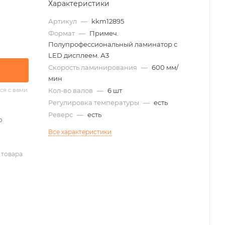
Характеристики
Артикул
—
kkm12895
Формат
—
Примеч.
Полупрофессиональный ламинатор с
LED дисплеем. А3
Скорость ламинирования
—
600 мм/
мин
ся с вами
Кол-во валов
—
6 шт
Регулировка температуры
—
есть
Реверс
—
есть
о
Все характеристики
 товара