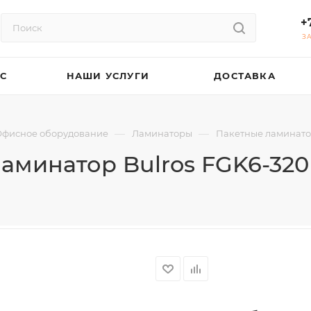
+
З
АС
НАШИ УСЛУГИ
ДОСТАВКА
—
—
фисное оборудование
Ламинаторы
Пакетные ламинат
аминатор Bulros FGK6-32