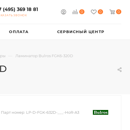
7 (495) 369 18 81
0
0
0
АКАЗАТЬ ЗВОНОК
ОПЛАТА
СЕРВИСНЫЙ ЦЕНТР
—
оры
Ламинатор Bulros FGK6-320D
0D
Парт номер:
LP-D-FGK-632D-___-HoR-A3