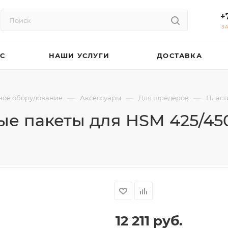
+
З
АС
НАШИ УСЛУГИ
ДОСТАВКА
—
—
—
ое оборудование
Аксессуары
Для шредеров
Пласт
е пакеты для HSM 425/450
12 211
руб.