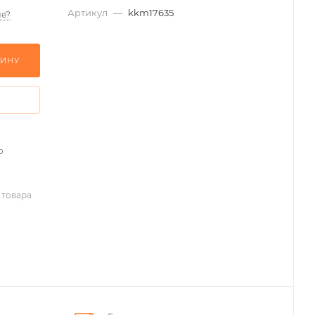
Артикул
—
kkm17635
е?
ЗИНУ
о
 товара