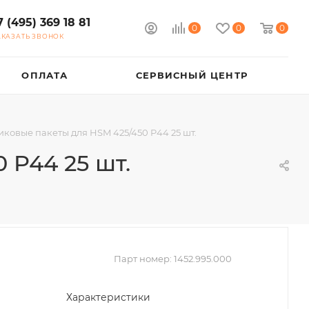
7 (495) 369 18 81
0
0
0
АКАЗАТЬ ЗВОНОК
ОПЛАТА
СЕРВИСНЫЙ ЦЕНТР
иковые пакеты для HSM 425/450 P44 25 шт.
 P44 25 шт.
Парт номер:
1452.995.000
Характеристики