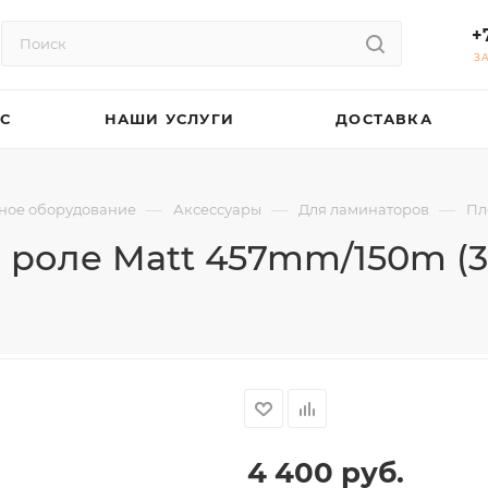
+
З
АС
НАШИ УСЛУГИ
ДОСТАВКА
—
—
—
ное оборудование
Аксессуары
Для ламинаторов
Пл
 роле Matt 457mm/150m (3
4 400
руб.