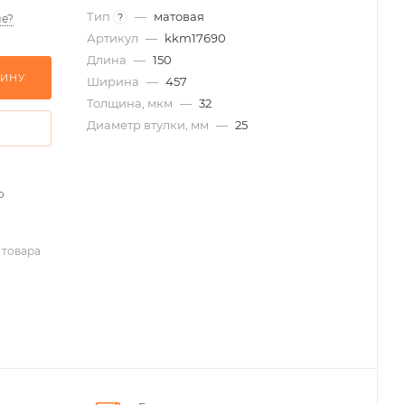
Тип
—
матовая
?
е?
Артикул
—
kkm17690
Длина
—
150
ЗИНУ
Ширина
—
457
Толщина, мкм
—
32
Диаметр втулки, мм
—
25
о
 товара