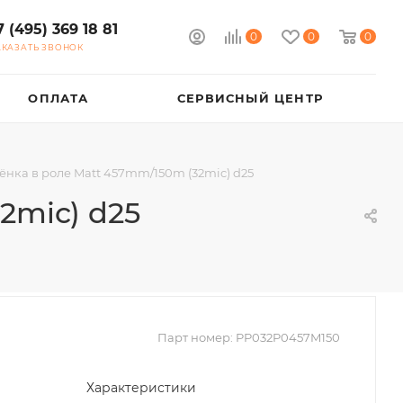
7 (495) 369 18 81
0
0
0
АКАЗАТЬ ЗВОНОК
ОПЛАТА
СЕРВИСНЫЙ ЦЕНТР
ёнка в роле Matt 457mm/150m (32mic) d25
2mic) d25
Парт номер:
PP032P0457M150
Характеристики