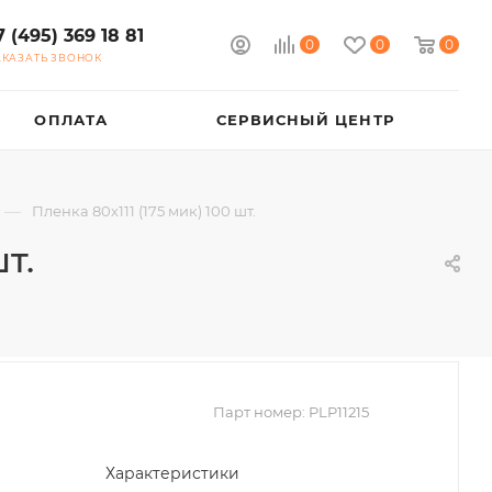
7 (495) 369 18 81
0
0
0
АКАЗАТЬ ЗВОНОК
ОПЛАТА
СЕРВИСНЫЙ ЦЕНТР
—
Пленка 80х111 (175 мик) 100 шт.
т.
Парт номер:
PLP11215
Характеристики