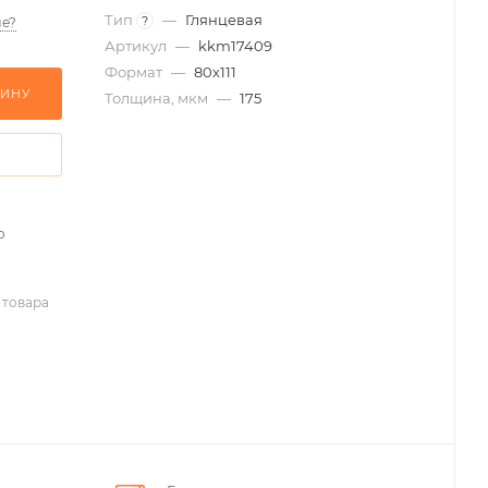
Тип
—
Глянцевая
?
е?
Артикул
—
kkm17409
Формат
—
80х111
ЗИНУ
Толщина, мкм
—
175
о
 товара