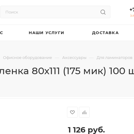
+
З
АС
НАШИ УСЛУГИ
ДОСТАВКА
—
—
Офисное оборудование
Аксессуары
Для ламинаторов
ленка 80х111 (175 мик) 100 ш
1 126
руб.