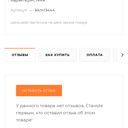
Характеристики
Артикул
—
kkm13444
Цена действительна на день заказа товара
ОТЗЫВЫ
КАК КУПИТЬ
ОПЛАТА
ДОС
ОСТАВИТЬ ОТЗЫВ
У данного товара нет отзывов. Станьте
первым, кто оставил отзыв об этом
товаре!