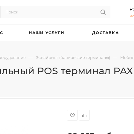
+
З
АС
НАШИ УСЛУГИ
ДОСТАВКА
—
—
оборудование
Эквайринг (банковские терминалы)
Мобил
льный POS терминал PAX