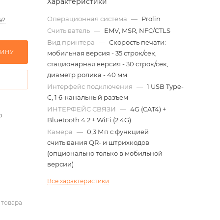
Характеристики
Операционная система
—
Prolin
е?
Считыватель
—
EMV, MSR, NFC/CTLS
Вид принтера
—
Скорость печати:
ЗИНУ
мобильная версия - 35 строк/сек,
стационарная версия - 30 строк/сек,
диаметр ролика - 40 мм
Интерфейс подключения
—
1 USB Type-
C, 1 6-канальный разъем
ИНТЕРФЕЙС СВЯЗИ
—
4G (CAT4) +
о
Bluetooth 4.2 + WiFi (2.4G)
Камера
—
0,3 Мп с функцией
считывания QR- и штрихкодов
(опционально только в мобильной
версии)
Все характеристики
 товара