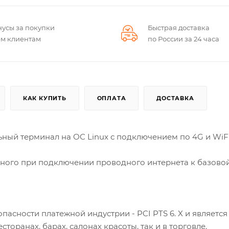
нусы за покупки
Быстрая доставка
ем клиентам
по России за 24 часа
КАК КУПИТЬ
ОПЛАТА
ДОСТАВКА
ный терминал на ОС Linux с подключением по 4G и WiFi
рного при подключении проводного интернета к базово
асности платежной индустрии - PCI PTS 6. X и является
торанах, барах, салонах красоты, так и в торговле.