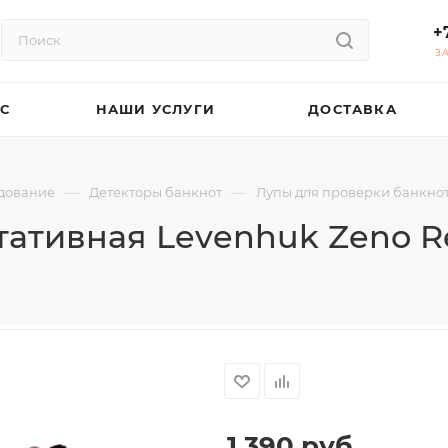
+
З
АС
НАШИ УСЛУГИ
ДОСТАВКА
—
—
дование
Детекторы банкнот
Лупы для проверки банкнот
ативная Levenhuk Zeno Re
1 390
руб.