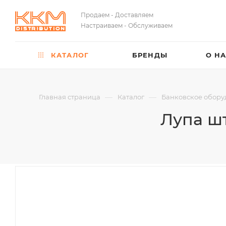
Продаем - Доставляем
Настраиваем - Обслуживаем
КАТАЛОГ
БРЕНДЫ
О Н
—
—
Главная страница
Каталог
Банковское обору
Лупа шт