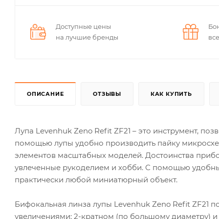
Доступные цены
Бо
на лучшие бренды
вс
ОПИСАНИЕ
ОТЗЫВЫ
КАК КУПИТЬ
Лупа Levenhuk Zeno Refit ZF21 – это инструмент, п
помощью лупы удобно производить пайку микросхем
элементов масштабных моделей. Достоинства прибо
увлеченные рукоделием и хобби. С помощью удобн
практически любой миниатюрный объект.
Бифокальная линза лупы Levenhuk Zeno Refit ZF21 п
увеличениями: 2-кратном (по большому диаметру) и 