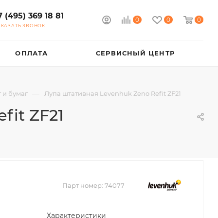
7 (495) 369 18 81
0
0
0
АКАЗАТЬ ЗВОНОК
ОПЛАТА
СЕРВИСНЫЙ ЦЕНТР
—
 и бумаг
Лупа штативная Levenhuk Zeno Refit ZF21
fit ZF21
Парт номер:
74077
Характеристики