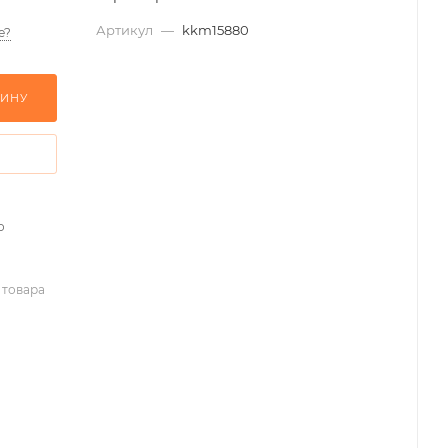
Артикул
—
kkm15880
е?
ЗИНУ
о
 товара