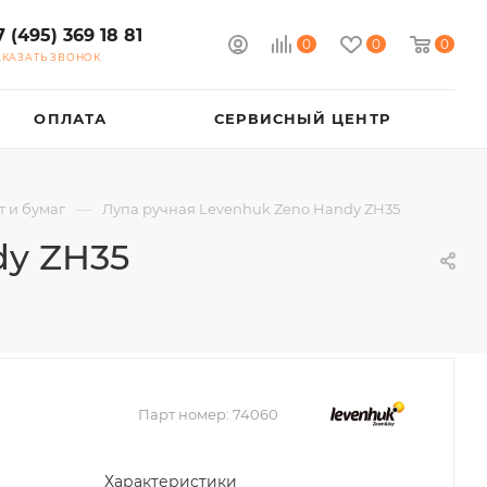
7 (495) 369 18 81
0
0
0
АКАЗАТЬ ЗВОНОК
ОПЛАТА
СЕРВИСНЫЙ ЦЕНТР
—
 и бумаг
Лупа ручная Levenhuk Zeno Handy ZH35
dy ZH35
Парт номер:
74060
Характеристики