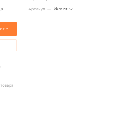
Артикул
—
kkm15852
е?
ЗИНУ
о
 товара