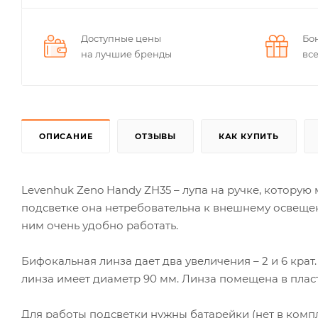
Доступные цены
Бо
на лучшие бренды
вс
ОПИСАНИЕ
ОТЗЫВЫ
КАК КУПИТЬ
Levenhuk Zeno Handy ZH35 – лупа на ручке, которую
подсветке она нетребовательна к внешнему освещен
ним очень удобно работать.
Бифокальная линза дает два увеличения – 2 и 6 кра
линза имеет диаметр 90 мм. Линза помещена в пласт
Для работы подсветки нужны батарейки (нет в компл