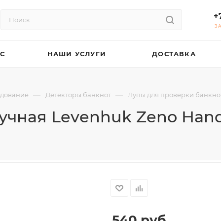
+
З
АС
НАШИ УСЛУГИ
ДОСТАВКА
—
—
удование
Детекторы банкнот
Лупы для проверки банкнот
учная Levenhuk Zeno Han
540
руб.