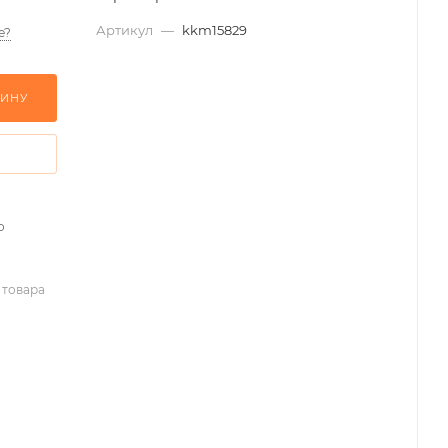
Артикул
—
kkm15829
е?
ЗИНУ
о
 товара