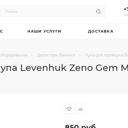
+
З
АС
НАШИ УСЛУГИ
ДОСТАВКА
—
—
 оборудование
Детекторы банкнот
Лупы для проверки б
упа Levenhuk Zeno Gem 
850
руб.