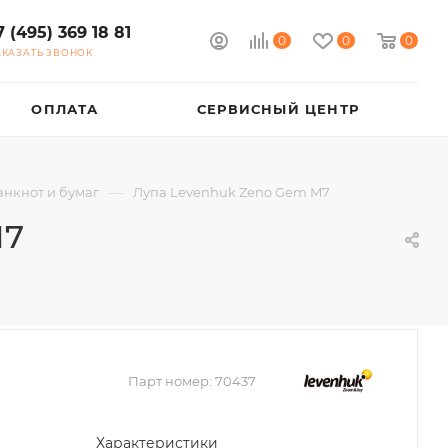
7 (495) 369 18 81
0
0
0
АКАЗАТЬ ЗВОНОК
ОПЛАТА
СЕРВИСНЫЙ ЦЕНТР
—
анкнот и бумаг
Лупа Levenhuk Zeno Gem M7
M7
Парт номер:
70437
Характеристики