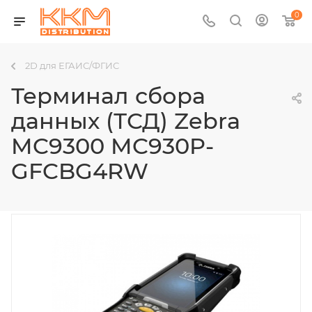
0
2D для ЕГАИС/ФГИС
Терминал сбора
данных (ТСД) Zebra
MC9300 MC930P-
GFCBG4RW