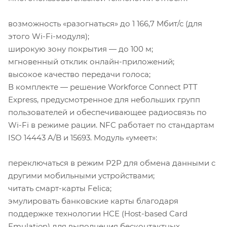
возможность «разогнаться» до 1 166,7 Мбит/с (для
этого Wi-Fi-модуля);
широкую зону покрытия — до 100 м;
мгновенный отклик онлайн-приложений;
высокое качество передачи голоса;
В комплекте — решение Workforce Connect PTT
Express, предусмотренное для небольших групп
пользователей и обеспечивающее радиосвязь по
Wi-Fi в режиме рации. NFC работает по стандартам
ISO 14443 A/B и 15693. Модуль «умеет»:
переключаться в режим P2P для обмена данными с
другими мобильными устройствами;
читать смарт-карты Felica;
эмулировать банковские карты благодаря
поддержке технологии HCE (Host-based Card
Emulation) для выполнения бесконтактных