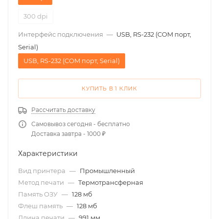
300 dpi
Интерфейс подключения
—
USB, RS-232 (COM порт,
Serial)
USB, RS-232 (COM порт, Serial)
КУПИТЬ В 1 КЛИК
Рассчитать доставку
Самовывоз сегодня - бесплатно
Доставка завтра - 1000 ₽
Характеристики
Вид принтера
—
Промышленный
Метод печати
—
Термотрансферная
Память ОЗУ
—
128 мб
Флеш память
—
128 мб
Длина печати
—
991 мм