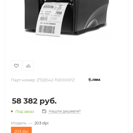
Парт номер:
ZT22042-T0E000FZ
58 382
руб.
Нашли дешевле?
Под заказ
Модель
—
203 dpi
203 dpi