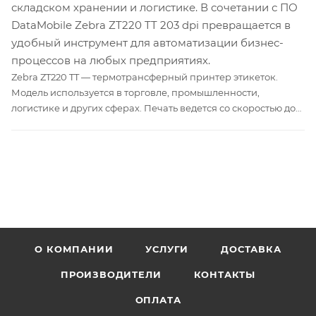
складском хранении и логистике. В сочетании с ПО
DataMobile Zebra ZT220 TT 203 dpi превращается в
удобный инструмент для автоматизации бизнес-
процессов на любых предприятиях.
Zebra ZT220 TT — термотрансферный принтер этикеток.
Модель используется в торговле, промышленности,
логистике и других сферах. Печать ведется со скоростью до
152 мм/с и разрешением 203 dpi. Принтер поддерживает
работу с печатным носителем шириной от 19 до 114 мм.
Предусмотрены интерфейсы USB и RS-232. На одной из
модификаций установлен Ethernet-адаптер.
О КОМПАНИИ
УСЛУГИ
ДОСТАВКА
ПРОИЗВОДИТЕЛИ
КОНТАКТЫ
ОПЛАТА