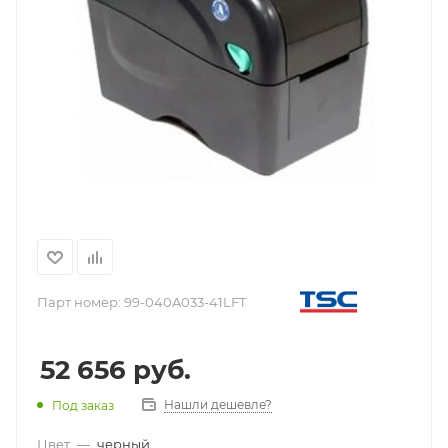
Парт номер:
99-040A033-41LFT
52 656
руб.
Нашли дешевле?
Под заказ
Цвет
—
черный