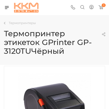
0
Термопринтеры
Термопринтер
этикеток GPrinter GP-
3120TUЧёрный