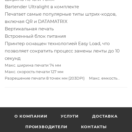
Bartender Ultralight в комплекте
Печатает самые популярные типы штрих-кодов,
включая QR и DATAMATRIX
Вертикальная печать
Встроенный блок питания
Принтер оснащен технологией Easy Load, что
позволяет сократить процесс замены ленты до 10
секунд
Макс. ширина печати 74 мм
Макс. скорость печати 127 мм
Разрешение печати 8 точек мм (203DPI) Макс. емкость
руллона с этикетками 100 мм внешний диаметр
Интерфейсы:USB Датчики: Датчик температуры
печатающей головки, Датчик положения печатающей
головки, Датчик наличия бумаги Питание:
24 В, 2 A Протокол TSPL, EPL, ZPL,
О КОМПАНИИ
УСЛУГИ
ДОСТАВКА
ZPL II
ПРОИЗВОДИТЕЛИ
КОНТАКТЫ