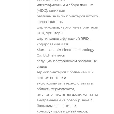
идентификации и сбора данных
(AIDC), таких как
различные типы принтеров штрих-
кодов, сканеры
штрих-кодов, карточные принтеры,
КПК, принтеры
штрих-кодов с функцией RFID-
кодирования и т.д.
Xiamen Hanin Electric Technology
Co., Ltd является
ведущим поставщиком различных
видов
термопринтеров с более чем 10-
летним опытом и
эксклюзивными технологиями в
области термопечати,
имея значительные достижения на
внутреннем и мировом рынке. С
большим коллективом
конструкторов и дизайнеров,