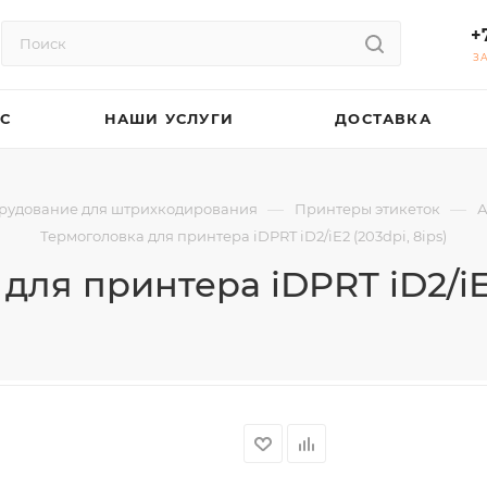
+
З
АС
НАШИ УСЛУГИ
ДОСТАВКА
—
—
рудование для штрихкодирования
Принтеры этикеток
А
Термоголовка для принтера iDPRT iD2/iE2 (203dpi, 8ips)
ля принтера iDPRT iD2/iE2