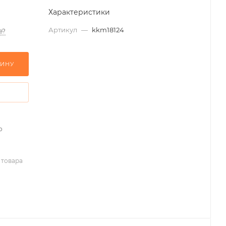
Характеристики
Артикул
—
kkm18124
е?
ЗИНУ
о
 товара