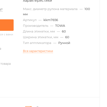
Характеристики
Макс. диаметр рулона материала
—
100
е?
мм
Артикул
—
kkm7656
Производитель
—
TOWA
Длина этикетки, мм
—
60
ся с вами
Ширина этикетки, мм
—
60
Тип аппликатора
—
Ручной
о
Все характеристики
 товара