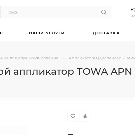
+
З
АС
НАШИ УСЛУГИ
ДОСТАВКА
—
ние для штрихкодирования
Аппликаторы (диспенсеры) эти
ой аппликатор TOWA APN 