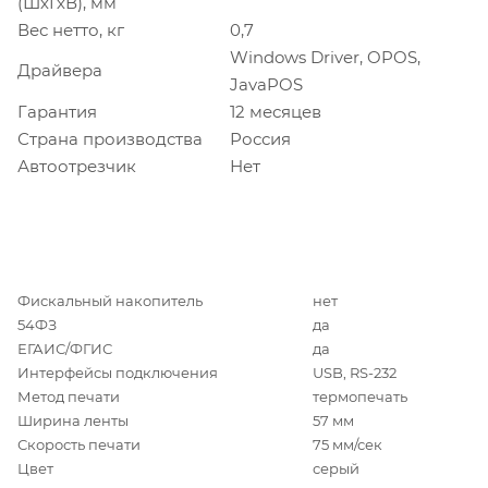
(ШхГхВ), мм
Вес нетто, кг
0,7
Windows Driver, OPOS,
Драйвера
JavaPOS
Гарантия
12 месяцев
Страна производства
Россия
Автоотрезчик
Нет
Фискальный накопитель
нет
54ФЗ
да
ЕГАИС/ФГИС
да
Интерфейсы подключения
USB, RS-232
Метод печати
термопечать
Ширина ленты
57 мм
Скорость печати
75 мм/сек
Цвет
серый