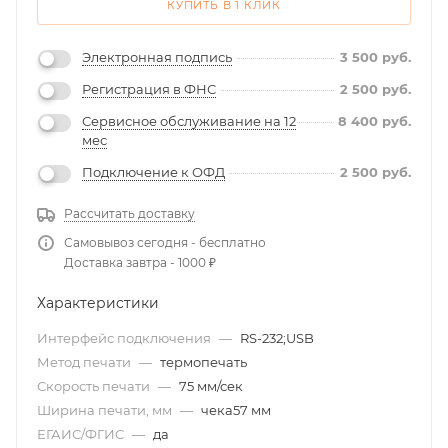
КУПИТЬ В 1 КЛИК
Электронная подпись
3 500
руб.
Регистрация в ФНС
2 500
руб.
Сервисное обслуживание на 12
8 400
руб.
мес
Подключение к ОФД
2 500
руб.
Рассчитать доставку
Самовывоз сегодня - бесплатно
Доставка завтра - 1000 ₽
Характеристики
Интерфейс подключения
—
RS-232;USB
Метод печати
—
термопечать
Скорость печати
—
75 мм/сек
Ширина печати, мм
—
чека57 мм
ЕГАИС/ФГИС
—
да