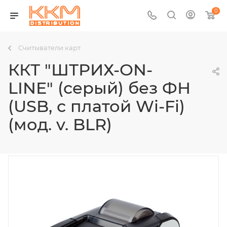
0
Считыватели карт
ККТ "ШТРИХ-ON-
LINE" (серый) без ФН
(USB, с платой Wi-Fi)
(мод. v. BLR)