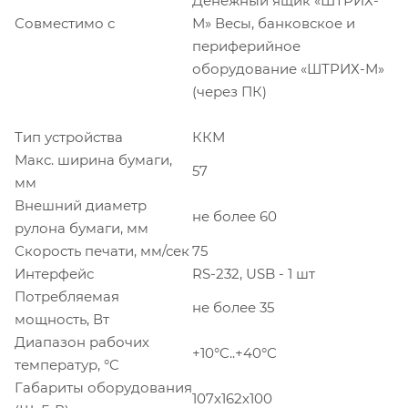
Денежный ящик «ШТРИХ-
Совместимо с
М» Весы, банковское и
периферийное
оборудование «ШТРИХ-М»
(через ПК)
Тип устройства
ККМ
Макс. ширина бумаги,
57
мм
Внешний диаметр
не более 60
рулона бумаги, мм
Скорость печати, мм/сек
75
Интерфейс
RS-232, USB - 1 шт
Потребляемая
не более 35
мощность, Вт
Диапазон рабочих
+10°C..+40°C
температур, °C
Габариты оборудования
107х162х100