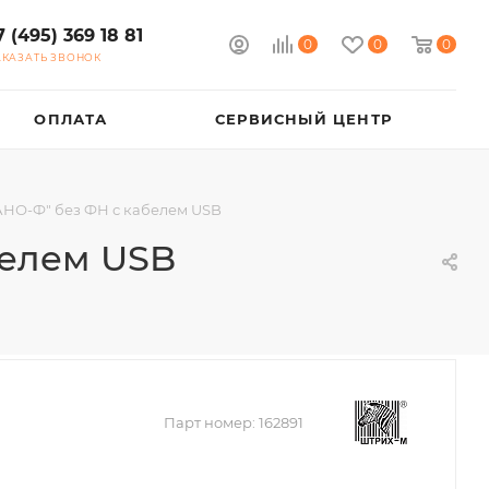
7 (495) 369 18 81
0
0
0
АКАЗАТЬ ЗВОНОК
ОПЛАТА
СЕРВИСНЫЙ ЦЕНТР
НО-Ф" без ФН с кабелем USB
белем USB
Парт номер:
162891