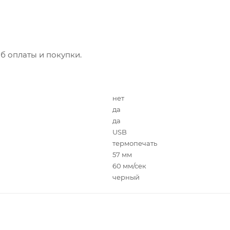
б оплаты и покупки.
нет
да
да
USB
термопечать
57 мм
60 мм/сек
черный