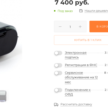
7 400
руб.
Нашли дешевл
Под заказ
В КОР
КУПИТЬ В 1 КЛИК
Электронная
3
подпись
Регистрация в ФНС
2
Сервисное
8 
обслуживание на 12
мес
Подключение к
2
ОФД
Рассчитать доставку