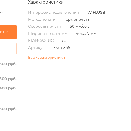
Характеристики
Интерфейс подключения
—
WIFI;USB
е?
Метод печати
—
термопечать
Скорость печати
—
60 мм/сек
ЗИНУ
Ширина печати, мм
—
чека57 мм
ЕГАИС/ФГИС
—
да
Артикул
—
kkm1349
Все характеристики
 500
руб.
 500
руб.
400
руб.
 500
руб.