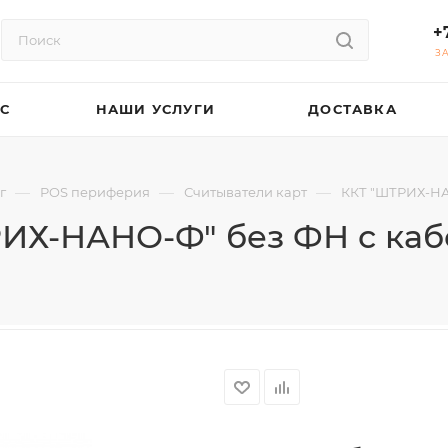
+
З
АС
НАШИ УСЛУГИ
ДОСТАВКА
—
—
—
г
POS периферия
Считыватели карт
ККТ "ШТРИХ-НА
ИХ-НАНО-Ф" без ФН с ка