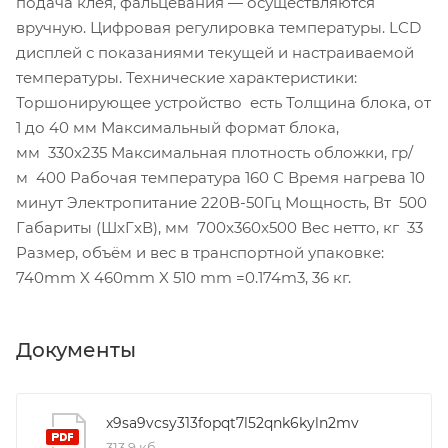
подача клея, фальцевания — осуществляются
вручную. Цифровая регулировка температуры. LCD
дисплей с показаниями текущей и настраиваемой
температуры. Технические характеристики:
Торшонирующее устройство есть Толщина блока, от
1 до 40 мм Максимальный формат блока,
мм 330x235 Максимальная плотность обложки, гр/
м 400 Рабочая температура 160 С Время нагрева 10
минут Электропитание 220В-50Гц Мощность, Вт 500
Габариты (ШxГxВ), мм 700x360x500 Вес нетто, кг 33
Размер, объём и вес в транспортной упаковке:
740mm X 460mm X 510 mm =0.174m3, 36 кг.
Документы
x9sa9vcsy313fopqt7l52qnk6kyln2mv
313,9 кб