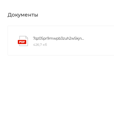
Документы
7qz05pr9mwpb3zuh2w5kjnf5mpo5mm4x
426,7 кб