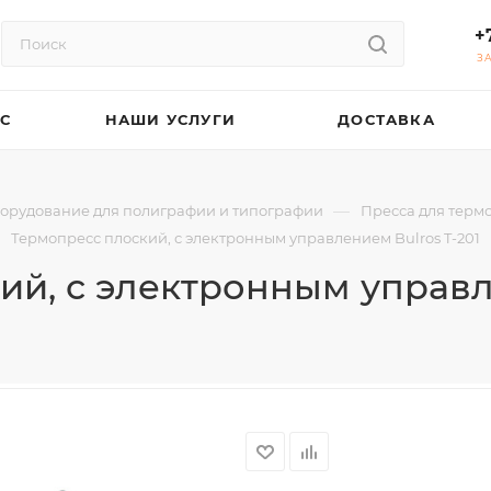
+
З
АС
НАШИ УСЛУГИ
ДОСТАВКА
—
орудование для полиграфии и типографии
Пресса для терм
Термопресс плоский, с электронным управлением Bulros T-201
ий, с электронным управле