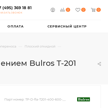
7 (495) 369 18 81
0
0
0
АКАЗАТЬ ЗВОНОК
ОПЛАТА
СЕРВИСНЫЙ ЦЕНТР
—
—
опереноса
Плоский откидной
нием Bulros T-201
Парт номер:
TP-D-fla-T201-400-600-__