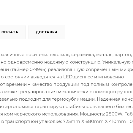
ОПЛАТА
ДОСТАВКА
зличные носители: текстиль, керамика, металл, картон, 
ую, но одновременно надежную конструкцию. Уникальную 
мени (таймер 0-999S) реализованную современным микр
 о состоянии выводятся на LED дисплее и мгновенно
 от времени – качество продукции под полным контроле
ма может регулироваться механически с помощью ручно
идеально подходит для термосублимации. Надежная конс
я эргономика гарантируют стабильность вашего бизнес
я коммерческого использования. Мощность: 2800W. Габ
 вес в транспортной упаковке: 725mm X 680mm X 410mm =0