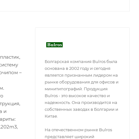
пластик,
Болгарская компания Bulros была
систему
основана в 2002 году и сегодня
очипом –
является признанным лидером на
рынке оборудования для офисов и
м.
минитипографий. Продукция
го
Bulros - это высокое качество и
надежность. Она производится на
трукция,
собственных заводах в Болгарии и
а и
Китае.
ариты:
.202m3,
На отечественном рынке Bulros
представляет широкий