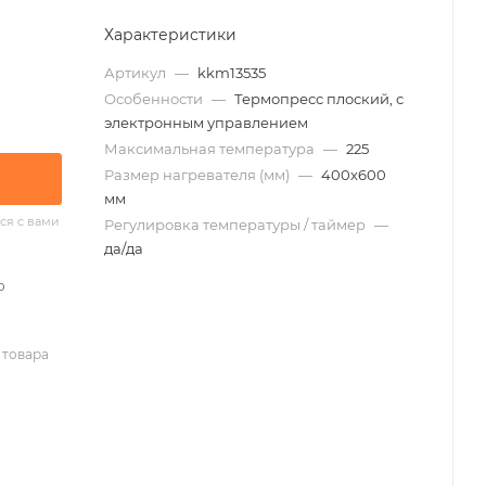
Характеристики
Артикул
—
kkm13535
Особенности
—
Термопресс плоский, с
электронным управлением
Максимальная температура
—
225
Размер нагревателя (мм)
—
400х600
мм
ся с вами
Регулировка температуры / таймер
—
да/да
о
 товара