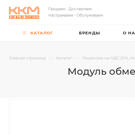
Продаем - Доставляем
Настраиваем - Обслуживаем
КАТАЛОГ
БРЕНДЫ
О Н
—
—
Главная страница
Каталог
Лицензии на НДС 20%, М
Модуль обмен