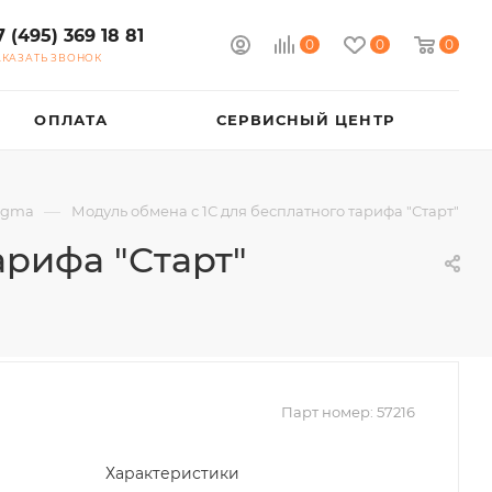
7 (495) 369 18 81
0
0
0
АКАЗАТЬ ЗВОНОК
ОПЛАТА
СЕРВИСНЫЙ ЦЕНТР
—
igma
Модуль обмена с 1С для бесплатного тарифа "Старт"
арифа "Старт"
Парт номер:
57216
Характеристики