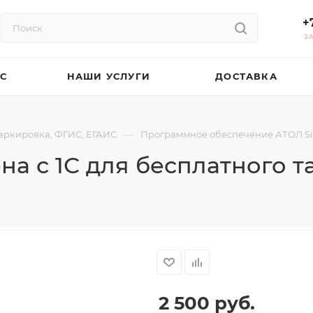
+
З
АС
НАШИ УСЛУГИ
ДОСТАВКА
—
аркировка, ФГИС, ЕГАИС
Программное обеспечение АТОЛ S
а с 1С для бесплатного т
2 500
руб.