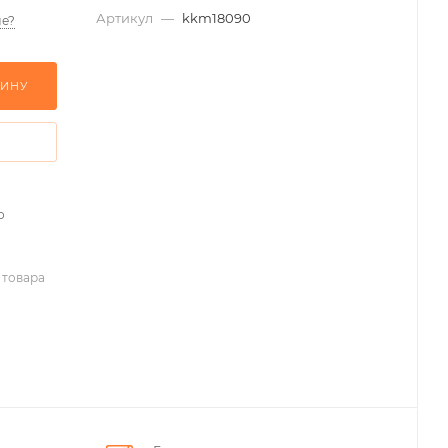
Артикул
—
kkm18090
е?
ЗИНУ
о
 товара